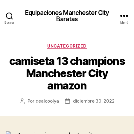
Equipaciones Manchester City
Baratas
Buscar
Menú
Categorías
UNCATEGORIZED
camiseta 13 champions
Manchester City
amazon
Por
dealcoolya
diciembre 30, 2022
Autor
Fecha
de
de
la
la
entrada
entrada