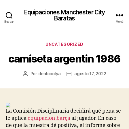
Equipaciones Manchester City
Baratas
Buscar
Menú
Categorías
UNCATEGORIZED
camiseta argentin 1986
Por
dealcoolya
agosto 17, 2022
Autor
Fecha
de
de
la
la
entrada
entrada
La Comisión Disciplinaria decidirá qué pena se
le aplica
equipacion barça
al jugador. En caso
de que la muestra dé positiva, el informe sobre