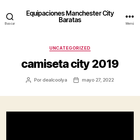
Equipaciones Manchester City
Baratas
Buscar
Menú
Categorías
UNCATEGORIZED
camiseta city 2019
Por
dealcoolya
mayo 27, 2022
Autor
Fecha
de
de
la
la
entrada
entrada