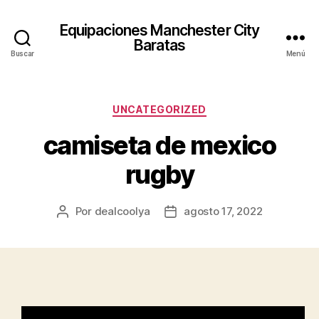
Equipaciones Manchester City
Baratas
Buscar
Menú
Categorías
UNCATEGORIZED
camiseta de mexico
rugby
Por
dealcoolya
agosto 17, 2022
Autor
Fecha
de
de
la
la
entrada
entrada