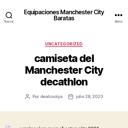
Equipaciones Manchester City
Baratas
Buscar
Menú
Categorías
UNCATEGORIZED
camiseta del
Manchester City
decathlon
Por
dealcoolya
julio 28, 2023
Autor
Fecha
de
de
la
la
entrada
entrada