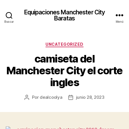
Equipaciones Manchester City
Baratas
Buscar
Menú
Categorías
UNCATEGORIZED
camiseta del
Manchester City el corte
ingles
Por
dealcoolya
junio 28, 2023
Autor
Fecha
de
de
la
la
entrada
entrada