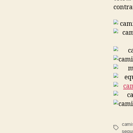
contra
camis
Etiqueta
segu