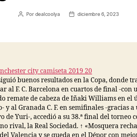
Por
dealcoolya
diciembre 6, 2023
Autor
Fecha
de
de
la
la
entrada
entrada
siguió buenos resultados en la Copa, donde tr
ar al F. C. Barcelona en cuartos de final -con 
do remate de cabeza de Iñaki Williams en el 
- y al Granada C. F. en semifinales -gracias a 
o de Yuri-, accedió a su 38.ª final del torneo 
rno rival, la Real Sociedad. ↑ «Mosquera recha
 del Valencia y se queda en el Dépor con mejo