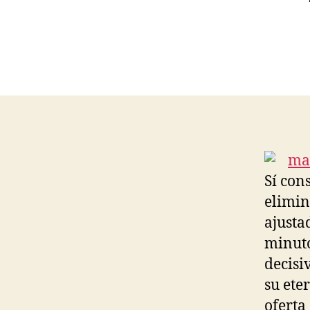
Sí con
elimin
ajusta
minuto
decisiv
su ete
oferta