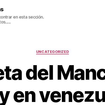
as
ontrar en esta sección.
s.....
Categorías
UNCATEGORIZED
ta del Man
ty en venezu