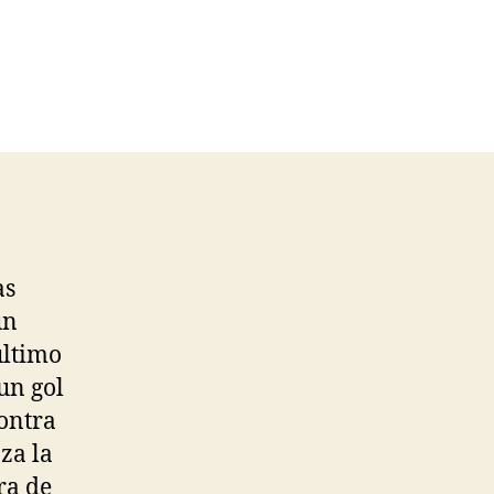
as
un
último
un gol
contra
za la
ra de