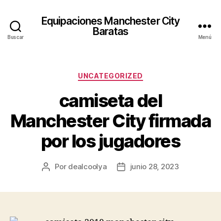
Equipaciones Manchester City
Baratas
Buscar
Menú
Categorías
UNCATEGORIZED
camiseta del
Manchester City firmada
por los jugadores
Por
dealcoolya
junio 28, 2023
Autor
Fecha
de
de
la
la
entrada
entrada