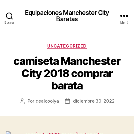
Equipaciones Manchester City
Baratas
Buscar
Menú
Categorías
UNCATEGORIZED
camiseta Manchester
City 2018 comprar
barata
Por
dealcoolya
diciembre 30, 2022
Autor
Fecha
de
de
la
la
entrada
entrada