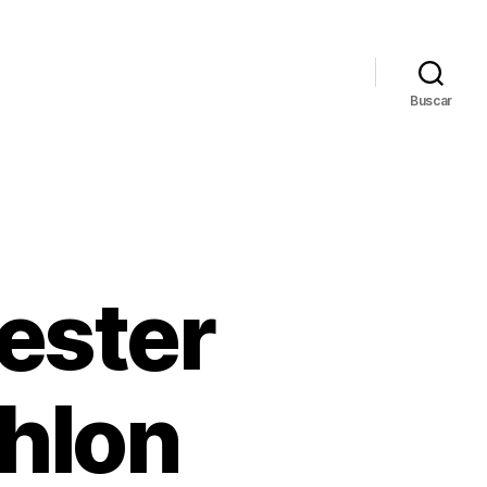
Buscar
ester
thlon