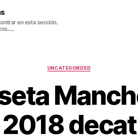
as
ontrar en esta sección.
s.....
Categorías
UNCATEGORIZED
seta Manch
 2018 deca