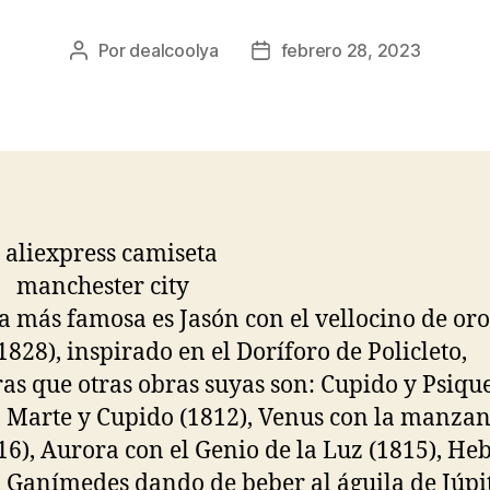
Por
dealcoolya
febrero 28, 2023
Autor
Fecha
de
de
la
la
entrada
entrada
a más famosa es Jasón con el vellocino de oro
1828), inspirado en el Doríforo de Policleto,
as que otras obras suyas son: Cupido y Psiqu
, Marte y Cupido (1812), Venus con la manza
16), Aurora con el Genio de la Luz (1815), He
, Ganímedes dando de beber al águila de Júpi