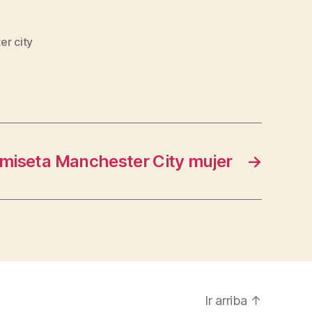
er city
amiseta Manchester City mujer
→
Ir arriba
↑