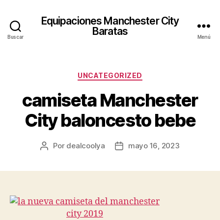
Equipaciones Manchester City
Baratas
Buscar
Menú
Categorías
UNCATEGORIZED
camiseta Manchester
City baloncesto bebe
Por
dealcoolya
mayo 16, 2023
Autor
Fecha
de
de
la
la
entrada
entrada