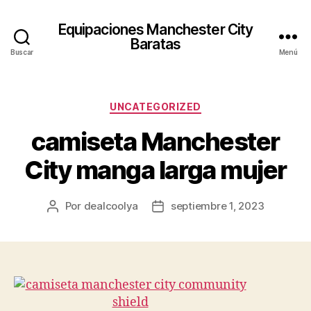
Equipaciones Manchester City
Baratas
Buscar
Menú
Categorías
UNCATEGORIZED
camiseta Manchester
City manga larga mujer
Por
dealcoolya
septiembre 1, 2023
Autor
Fecha
de
de
la
la
entrada
entrada