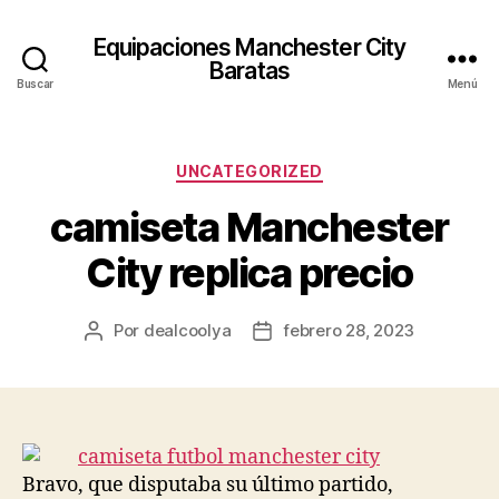
Equipaciones Manchester City
Baratas
Buscar
Menú
Categorías
UNCATEGORIZED
camiseta Manchester
City replica precio
Por
dealcoolya
febrero 28, 2023
Autor
Fecha
de
de
la
la
entrada
entrada
Bravo, que disputaba su último partido,