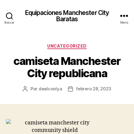
Equipaciones Manchester City
Baratas
Buscar
Menú
Categorías
UNCATEGORIZED
camiseta Manchester
City republicana
Por
dealcoolya
febrero 28, 2023
Autor
Fecha
de
de
la
la
entrada
entrada