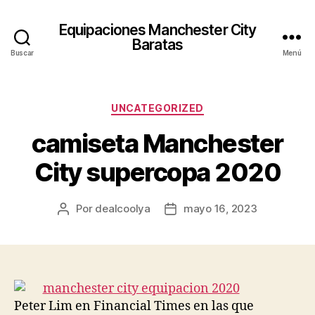
Equipaciones Manchester City
Baratas
Buscar
Menú
Categorías
UNCATEGORIZED
camiseta Manchester
City supercopa 2020
Por
dealcoolya
mayo 16, 2023
Autor
Fecha
de
de
la
la
entrada
entrada
Peter Lim en Financial Times en las que