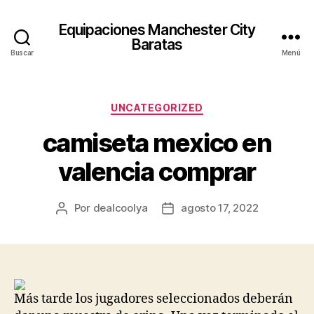
Equipaciones Manchester City
Baratas
Buscar
Menú
Categorías
UNCATEGORIZED
camiseta mexico en
valencia comprar
Por
dealcoolya
agosto 17, 2022
Autor
Fecha
de
de
la
la
entrada
entrada
Más tarde los jugadores seleccionados deberán