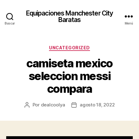
Equipaciones Manchester City
Baratas
Buscar
Menú
Categorías
UNCATEGORIZED
camiseta mexico
seleccion messi
compara
Por
dealcoolya
agosto 18, 2022
Autor
Fecha
de
de
la
la
entrada
entrada