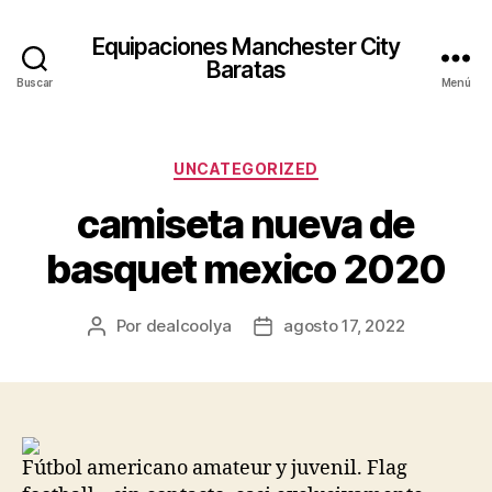
Equipaciones Manchester City
Baratas
Buscar
Menú
Categorías
UNCATEGORIZED
camiseta nueva de
basquet mexico 2020
Por
dealcoolya
agosto 17, 2022
Autor
Fecha
de
de
la
la
entrada
entrada
Fútbol americano amateur y juvenil. Flag