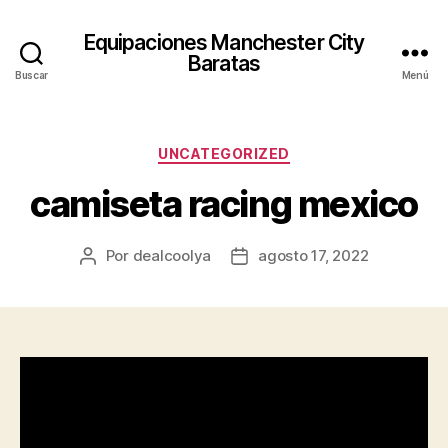
Equipaciones Manchester City
Baratas
Buscar
Menú
Categorías
UNCATEGORIZED
camiseta racing mexico
Por
dealcoolya
agosto 17, 2022
Autor
Fecha
de
de
la
la
entrada
entrada