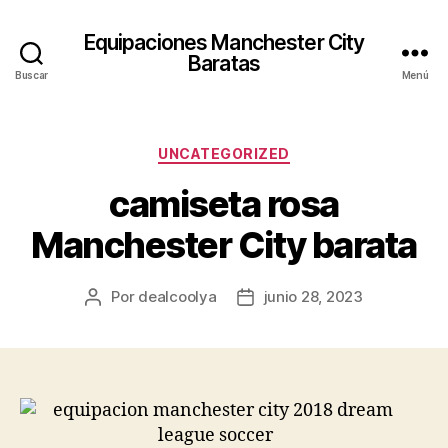
Equipaciones Manchester City
Baratas
Buscar
Menú
Categorías
UNCATEGORIZED
camiseta rosa
Manchester City barata
Por
dealcoolya
junio 28, 2023
Autor
Fecha
de
de
la
la
entrada
entrada