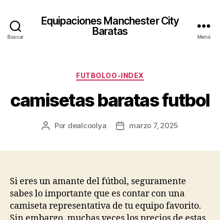
Equipaciones Manchester City
Baratas
Buscar
Menú
Categorías
FUTBOLOO-INDEX
camisetas baratas futbol
Por
dealcoolya
marzo 7, 2025
Autor
Fecha
de
de
la
la
entrada
entrada
Si eres un amante del fútbol, seguramente
sabes lo importante que es contar con una
camiseta representativa de tu equipo favorito.
Sin embargo, muchas veces los precios de estas