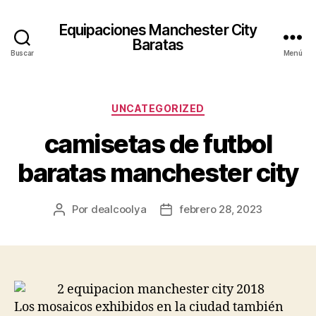
Equipaciones Manchester City
Baratas
Buscar
Menú
Categorías
UNCATEGORIZED
camisetas de futbol
baratas manchester city
Por
dealcoolya
febrero 28, 2023
Autor
Fecha
de
de
la
la
entrada
entrada
Los mosaicos exhibidos en la ciudad también