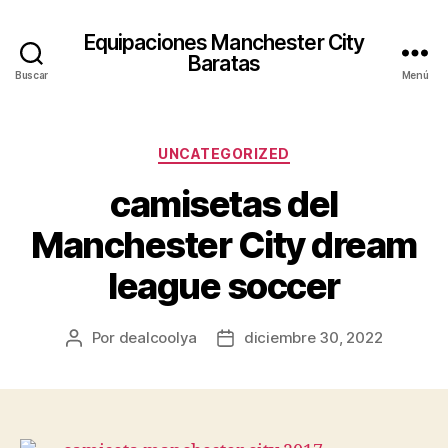
Equipaciones Manchester City
Baratas
Buscar
Menú
Categorías
UNCATEGORIZED
camisetas del
Manchester City dream
league soccer
Por
dealcoolya
diciembre 30, 2022
Autor
Fecha
de
de
la
la
entrada
entrada