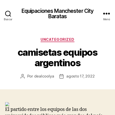
Equipaciones Manchester City
Baratas
Buscar
Menú
Categorías
UNCATEGORIZED
camisetas equipos
argentinos
Por
dealcoolya
agosto 17, 2022
Autor
Fecha
de
de
la
la
entrada
entrada
El partido entre los equipos de las dos