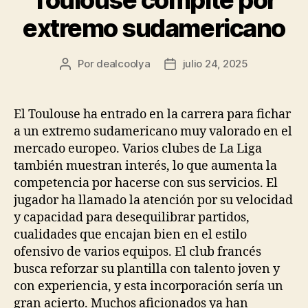
Toulouse compite por
extremo sudamericano
Por
dealcoolya
julio 24, 2025
Autor
Fecha
de
de
la
la
entrada
entrada
El Toulouse ha entrado en la carrera para fichar
a un extremo sudamericano muy valorado en el
mercado europeo. Varios clubes de La Liga
también muestran interés, lo que aumenta la
competencia por hacerse con sus servicios. El
jugador ha llamado la atención por su velocidad
y capacidad para desequilibrar partidos,
cualidades que encajan bien en el estilo
ofensivo de varios equipos. El club francés
busca reforzar su plantilla con talento joven y
con experiencia, y esta incorporación sería un
gran acierto. Muchos aficionados ya han