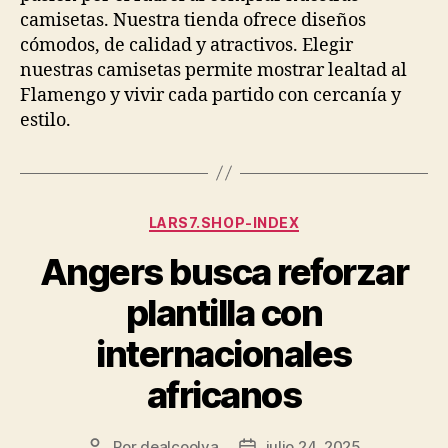
camisetas. Nuestra tienda ofrece diseños
cómodos, de calidad y atractivos. Elegir
nuestras camisetas permite mostrar lealtad al
Flamengo y vivir cada partido con cercanía y
estilo.
Categorías
LARS7.SHOP-INDEX
Angers busca reforzar
plantilla con
internacionales
africanos
Por
dealcoolya
julio 24, 2025
Autor
Fecha