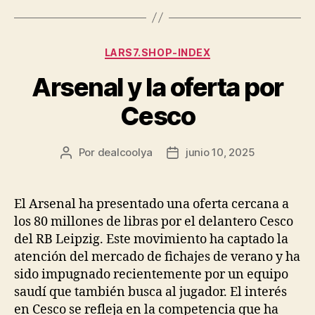
Categorías
LARS7.SHOP-INDEX
Arsenal y la oferta por
Cesco
Por
dealcoolya
junio 10, 2025
Autor
Fecha
de
de
la
la
entrada
entrada
El Arsenal ha presentado una oferta cercana a
los 80 millones de libras por el delantero Cesco
del RB Leipzig. Este movimiento ha captado la
atención del mercado de fichajes de verano y ha
sido impugnado recientemente por un equipo
saudí que también busca al jugador. El interés
en Cesco se refleja en la competencia que ha