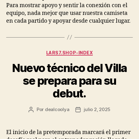
Para mostrar apoyo y sentir la conexión con el
equipo, nada mejor que usar nuestra camiseta
en cada partido y apoyar desde cualquier lugar.
Categorías
LARS7.SHOP-INDEX
Nuevo técnico del Villa
se prepara para su
debut.
Por
dealcoolya
julio 2, 2025
Autor
Fecha
de
de
la
la
entrada
entrada
El inicio de la pretemporada marcará el primer