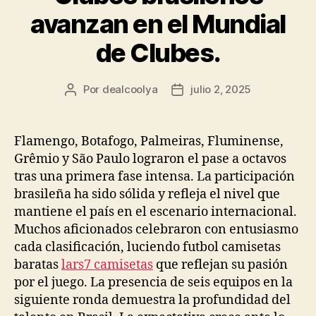
avanzan en el Mundial
de Clubes.
Por
dealcoolya
julio 2, 2025
Autor
Fecha
de
de
la
la
entrada
entrada
Flamengo, Botafogo, Palmeiras, Fluminense,
Grêmio y São Paulo lograron el pase a octavos
tras una primera fase intensa. La participación
brasileña ha sido sólida y refleja el nivel que
mantiene el país en el escenario internacional.
Muchos aficionados celebraron con entusiasmo
cada clasificación, luciendo futbol camisetas
baratas
lars7 camisetas
que reflejan su pasión
por el juego. La presencia de seis equipos en la
siguiente ronda demuestra la profundidad del