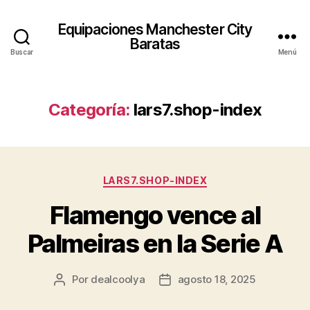
Equipaciones Manchester City
Baratas
Buscar
Menú
Categoría:
lars7.shop-index
Categorías
LARS7.SHOP-INDEX
Flamengo vence al
Palmeiras en la Serie A
Por
dealcoolya
agosto 18, 2025
Autor
Fecha
de
de