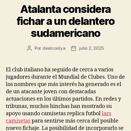
Atalanta considera
fichar a un delantero
sudamericano
Por
dealcoolya
julio 2, 2025
Autor
Fecha
de
de
la
la
entrada
entrada
El club italiano ha seguido de cerca a varios
jugadores durante el Mundial de Clubes. Uno de
los nombres que más interés ha generado es el
de un atacante joven con destacadas
actuaciones en los últimos partidos. En redes y
tribunas, muchos hinchas han mostrado su
apoyo usando camisetas replica futbol
lars
camisetas
para sentirse más cerca del posible
nuevo fichaje. La posibilidad de incorporarlo se