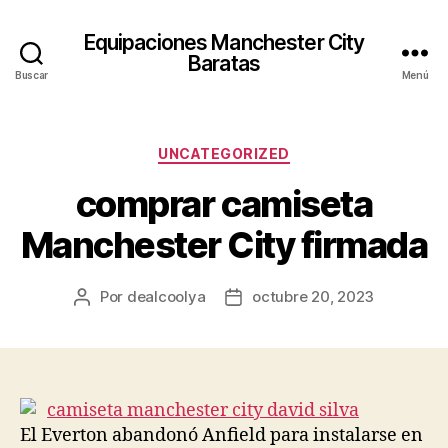
Equipaciones Manchester City
Baratas
Buscar
Menú
Categorías
UNCATEGORIZED
comprar camiseta
Manchester City firmada
Por
dealcoolya
octubre 20, 2023
Autor
Fecha
de
de
la
la
entrada
entrada
El Everton abandonó Anfield para instalarse en