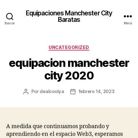
Equipaciones Manchester City
Baratas
Buscar
Menú
Categorías
UNCATEGORIZED
equipacion manchester
city 2020
Por
dealcoolya
febrero 14, 2023
Autor
Fecha
de
de
la
la
entrada
entrada
A medida que continuamos probando y
aprendiendo en el espacio Web3, esperamos