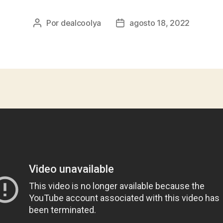
Por
dealcoolya
agosto 18, 2022
Autor
Fecha
de
de
la
la
entrada
entrada