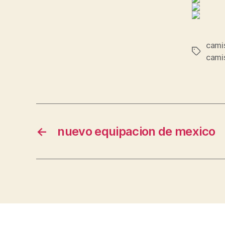
camis
Etiqueta
camis
←
nuevo equipacion de mexico