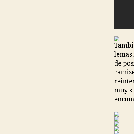
Tambié
lemas 
de pos
camise
reinte
muy su
encomi