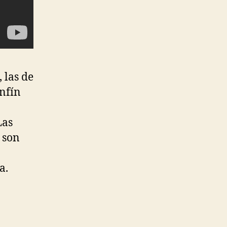
 las de
nfín
Las
 son
a.