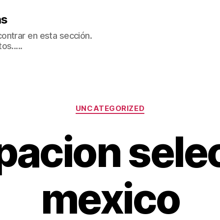
as
ontrar en esta sección.
s.....
Categorías
UNCATEGORIZED
pacion sele
mexico