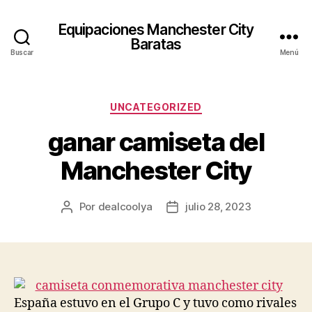
Equipaciones Manchester City
Baratas
Buscar
Menú
Categorías
UNCATEGORIZED
ganar camiseta del
Manchester City
Por
dealcoolya
julio 28, 2023
Autor
Fecha
de
de
la
la
entrada
entrada
España estuvo en el Grupo C y tuvo como rivales