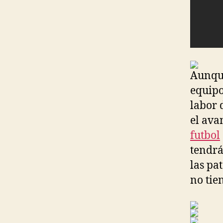
Aunque
equipo
labor 
el ava
futbol
tendrá
las pa
no tie