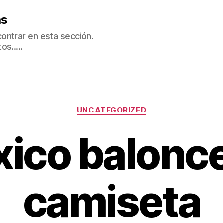
as
ontrar en esta sección.
s.....
Categorías
UNCATEGORIZED
ico balonc
camiseta