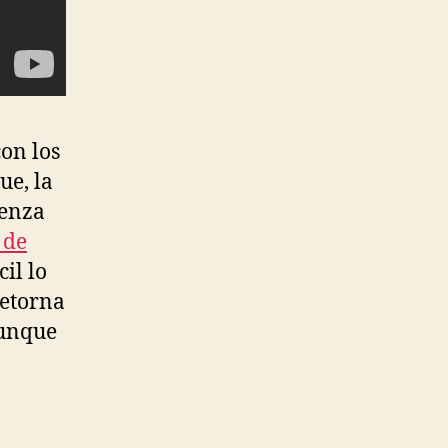
on los
ue, la
ienza
 de
il lo
retorna
unque