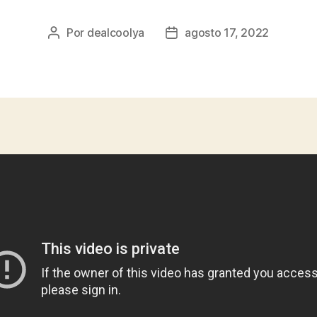
Por
dealcoolya
agosto 17, 2022
Autor
Fecha
de
de
la
la
entrada
entrada