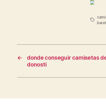
camis
Etiqueta
barat
←
donde conseguir camisetas d
donosti