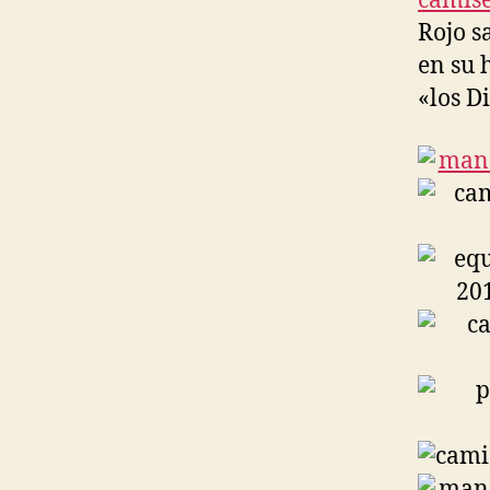
camise
Rojo s
en su 
«los D