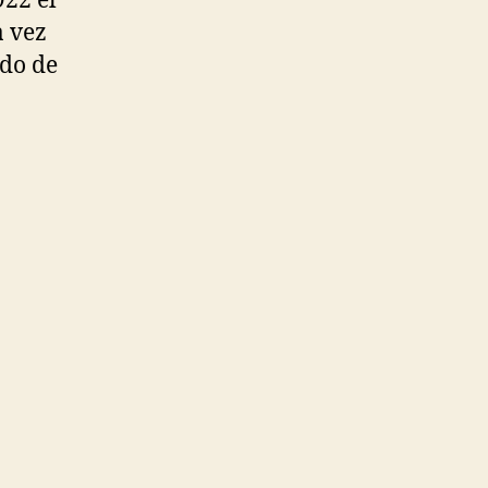
922 el
a vez
odo de