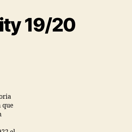
ty 19/20
oria
a que
n