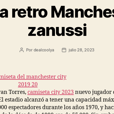
a retro Manches
zanussi
Por
dealcoolya
julio 28, 2023
Autor
Fecha
de
de
la
la
entrada
entrada
ran Torres,
camiseta city 2023
nuevo jugador 
 El estadio alcanzó a tener una capacidad má
000 espectadores durante los años 1970, y hac