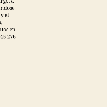
rgo, a
ándose
y el
,
ntos en
 45 276