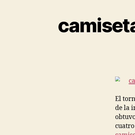
camiset
El tor
de la 
obtuvo
cuatro