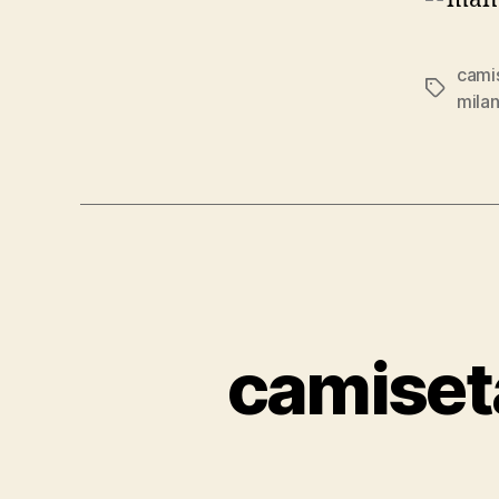
camis
Etiqueta
mila
camiset