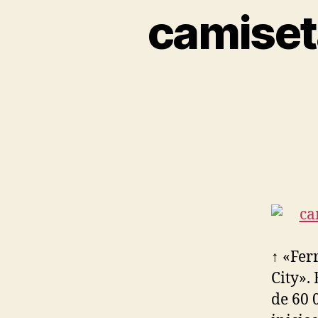
camiset
↑ «Fer
City».
de 60 