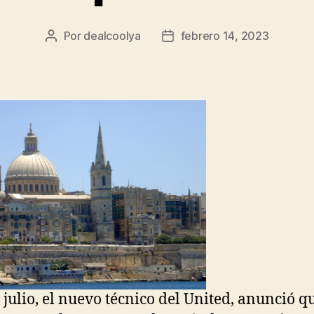
Por
dealcoolya
febrero 14, 2023
Autor
Fecha
de
de
la
la
entrada
entrada
e julio, el nuevo técnico del United, anunció q