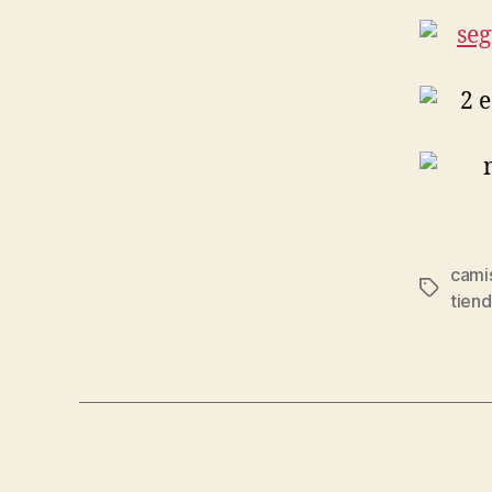
camis
Etiqueta
tiend