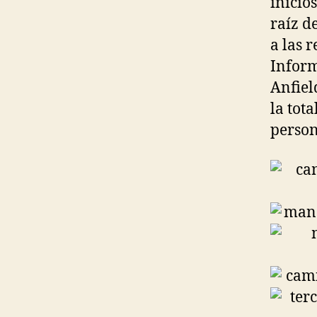
inicio
raíz d
a las 
Inform
Anfiel
la tot
person