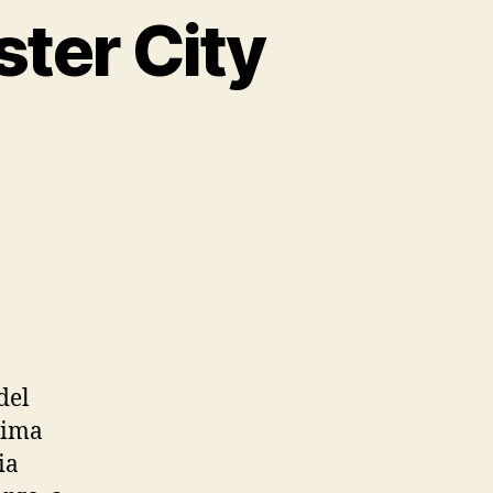
ter City
del
xima
ia