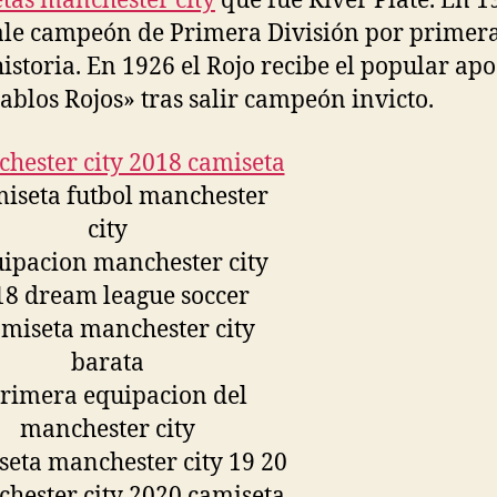
tas manchester city
que fue River Plate. En 1
ale campeón de Primera División por primer
historia. En 1926 el Rojo recibe el popular ap
iablos Rojos» tras salir campeón invicto.