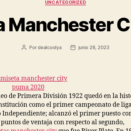
UNCATEGORIZED
a Manchester Ci
Por
dealcoolya
junio 28, 2023
Autor
Fecha
de
de
la
la
entrada
entrada
neo de Primera División 1922 quedó en la hist
institución como el primer campeonato de lig
 Independiente; alcanzó el primer puesto co
 puntos de ventaja con respecto al segundo,