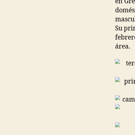
en Gre
domést
mascul
Su pri
febrer
área.