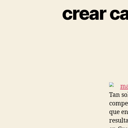
crear c
Tan so
compet
que en
result