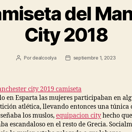
amiseta del Ma
City 2018
Por
dealcoolya
septiembre 1, 2023
Autor
Fecha
de
de
la
la
entrada
entrada
lo en Esparta las mujeres participaban en al
ición atlética, llevando entonces una túnica 
señaba los muslos,
equipacion city
hecho qu
aba escandaloso en el resto de Grecia. Socialm