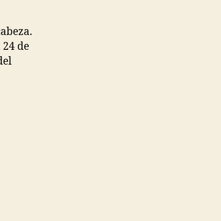
cabeza.
l 24 de
del