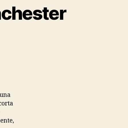
nchester
guna
corta
e
ente,