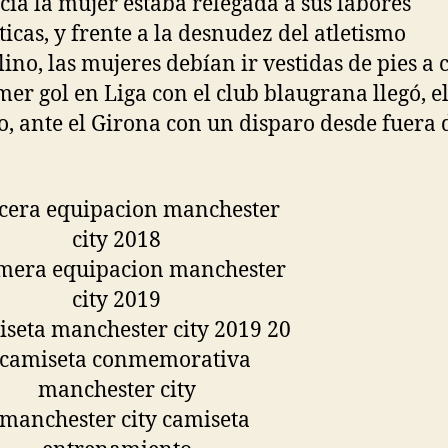
cia la mujer estaba relegada a sus labores
icas, y frente a la desnudez del atletismo
ino, las mujeres debían ir vestidas de pies a 
mer gol en Liga con el club blaugrana llegó, e
o, ante el Girona con un disparo desde fuera 