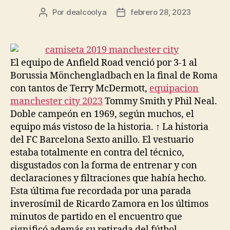
Por
dealcoolya
febrero 28, 2023
Autor
Fecha
de
de
la
la
entrada
entrada
El equipo de Anfield Road venció por 3-1 al
Borussia Mönchengladbach en la final de Roma
con tantos de Terry McDermott,
equipacion
manchester city 2023
Tommy Smith y Phil Neal.
Doble campeón en 1969, según muchos, el
equipo más vistoso de la historia. ↑ La historia
del FC Barcelona Sexto anillo. El vestuario
estaba totalmente en contra del técnico,
disgustados con la forma de entrenar y con
declaraciones y filtraciones que había hecho.
Esta última fue recordada por una parada
inverosímil de Ricardo Zamora en los últimos
minutos de partido en el encuentro que
significó además su retirada del fútbol