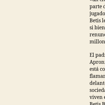
parte 
jugado
Betis 
si bie
renunc
millon
El pad
Aproni
está c
flaman
delant
socied
viven e
Betis 