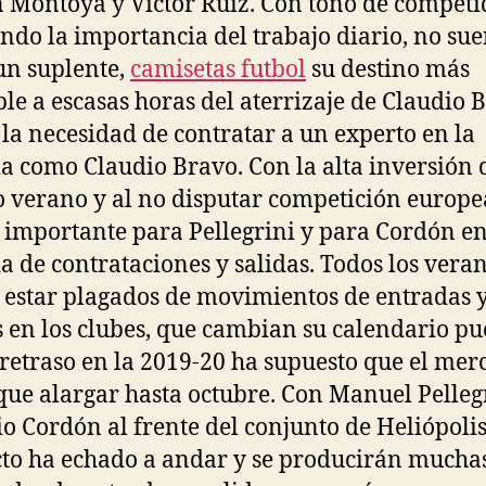
 Montoya y Víctor Ruiz. Con tono de competi
endo la importancia del trabajo diario, no su
n suplente,
camisetas futbol
su destino más
le a escasas horas del aterrizaje de Claudio 
 la necesidad de contratar a un experto en la
a como Claudio Bravo. Con la alta inversión 
 verano y al no disputar competición europea
s importante para Pellegrini y para Cordón e
a de contrataciones y salidas. Todos los vera
 estar plagados de movimientos de entradas 
s en los clubes, que cambian su calendario pu
 retraso en la 2019-20 ha supuesto que el mer
que alargar hasta octubre. Con Manuel Pelleg
o Cordón al frente del conjunto de Heliópolis
to ha echado a andar y se producirán mucha