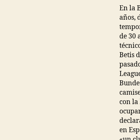
En la 
años, 
tempor
de 30 
técnic
Betis 
pasado
League
Bundes
camise
con la
ocupar
declar
en Esp
«un cl