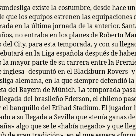
Bundesliga existe la costumbre, desde hace un
de que los equipos estrenen las equipaciones 
ada en la última jornada de la anterior. Sant
años, no entraba en los planes de Roberto Ma
o del City, para esta temporada, y con su llega
debutará en la Liga española después de habe
 la mayor parte de su carrera entre la Premi
 inglesa -despuntó en el Blackburn Rovers- y
liga alemana, en la que siempre defendió la
ta del Bayern de Múnich. La temporada pasa
 llegada del brasileño Ederson, el chileno pas
 el banquillo del Etihad Stadium. El jugador 
ado a su llegada a Sevilla que «tenía ganas de
aña» algo que se le «había negado» y que lleg
ub de gran tradición», en el que espera «form