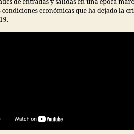
des de entradas y salidas en una época mar
s condiciones económicas que ha dejado la cri
19.