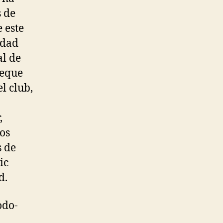
s de
e este
udad
al de
jeque
l club,
,
os
s de
ic
d.
odo-