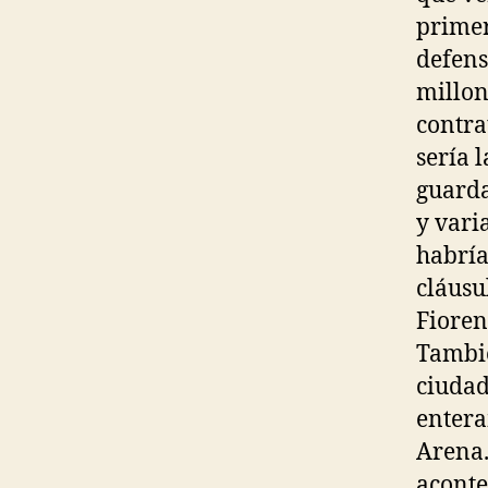
primer
defens
millon
contra
sería 
guarda
y vari
habría
cláusu
Fioren
Tambié
ciudad
entera
Arena.
aconte