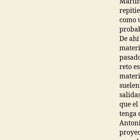
Martín
repiti
como u
probab
De ahí
materi
pasado
reto e
materi
suelen
salida
que el
tenga 
Antoni
proyec