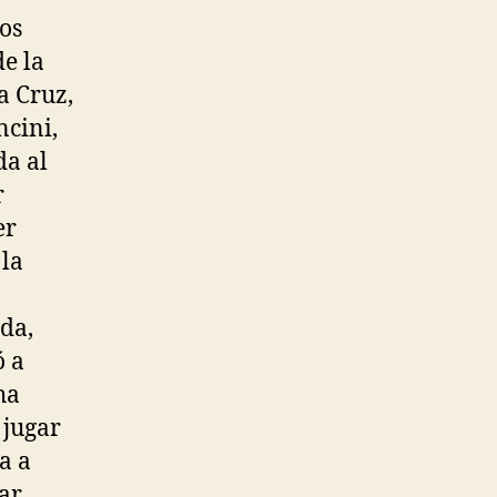
os
de la
a Cruz,
ncini,
da al
r
er
 la
da,
ó a
ha
 jugar
a a
ar