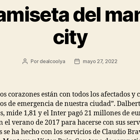
amiseta del ma
city
Por
dealcoolya
mayo 27, 2022
Autor
Fecha
de
de
la
la
entrada
entrada
os corazones están con todos los afectados y c
ios de emergencia de nuestra ciudad”. Dalbert
s, mide 1,81 y el Inter pagó 21 millones de eu
n el verano de 2017 para hacerse con sus serv
is se ha hecho con los servicios de Claudio Bra