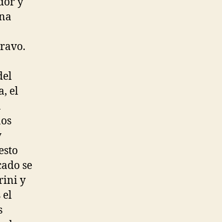
dor y
ena
Bravo.
del
, el
n
nos
y
esto
cado se
rini y
 el
s