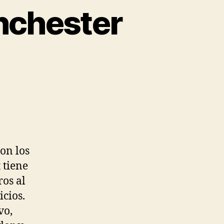
nchester
on los
 tiene
ros al
icios.
vo,