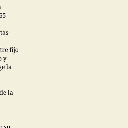
a
 65
rtas
re fijo
o y
ge la
de la
o su