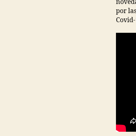
noveda
por la
Covid-