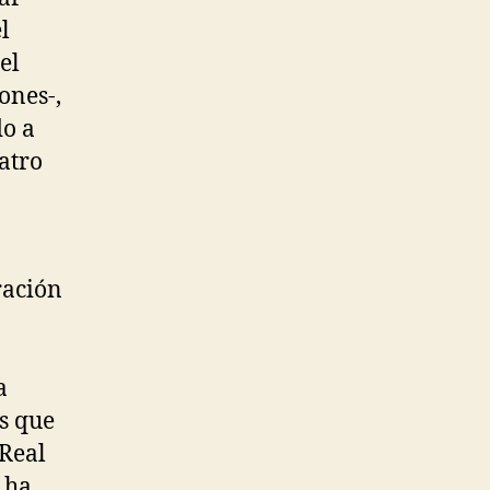
l
el
ones-,
do a
atro
ración
a
as que
 Real
 ha