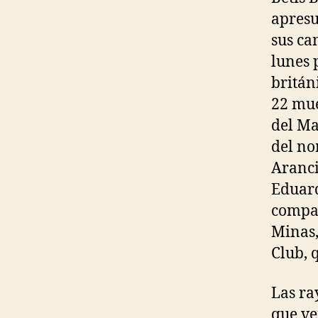
apresu
sus ca
lunes 
britán
22 mue
del Ma
del no
Aranci
Eduard
compañ
Minas,
Club, 
Las ra
que ve