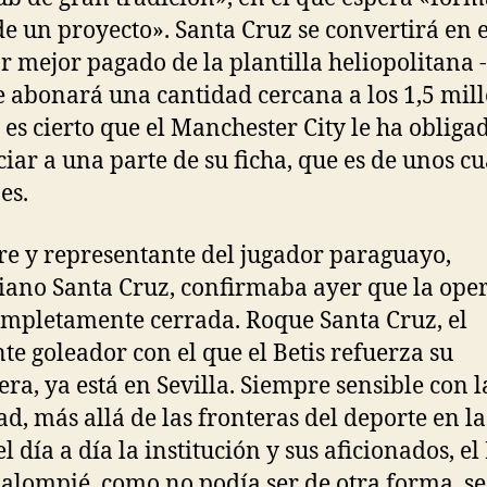
de un proyecto». Santa Cruz se convertirá en e
r mejor pagado de la plantilla heliopolitana -
le abonará una cantidad cercana a los 1,5 mill
n es cierto que el Manchester City le ha obliga
iar a una parte de su ficha, que es de unos cu
es.
re y representante del jugador paraguayo,
ano Santa Cruz, confirmaba ayer que la ope
ompletamente cerrada. Roque Santa Cruz, el
te goleador con el que el Betis refuerza su
era, ya está en Sevilla. Siempre sensible con l
ad, más allá de las fronteras del deporte en l
l día a día la institución y sus aficionados, el
Balompié, como no podía ser de otra forma, se