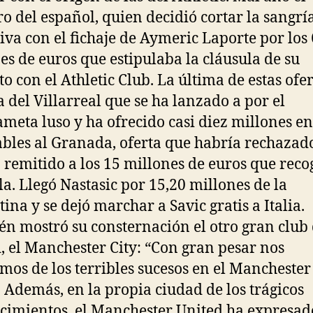
o del español, quien decidió cortar la sangrí
iva con el fichaje de Aymeric Laporte por los
es de euros que estipulaba la cláusula de su
to con el Athletic Club. La última de estas ofe
la del Villarreal que se ha lanzado a por el
meta luso y ha ofrecido casi diez millones ent
ables al Granada, oferta que habría rechazad
 remitido a los 15 millones de euros que reco
la. Llegó Nastasic por 15,20 millones de la
tina y se dejó marchar a Savic gratis a Italia.
n mostró su consternación el otro gran club 
, el Manchester City: “Con gran pesar nos
mos de los terribles sucesos en el Manchester
 Además, en la propia ciudad de los trágicos
cimientos, el Manchester United ha expresad