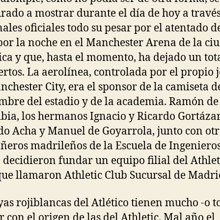
rado a mostrar durante el día de hoy a travé
nales oficiales todo su pesar por el atentado d
por la noche en el Manchester Arena de la ci
ica y que, hasta el momento, ha dejado un tot
rtos. La aerolínea, controlada por el propio 
nchester City, era el sponsor de la camiseta de
mbre del estadio y de la academia. Ramón de
bia, los hermanos Ignacio y Ricardo Gortázar
o Acha y Manuel de Goyarrola, junto con otr
eros madrileños de la Escuela de Ingeniero
 decidieron fundar un equipo filial del Athlet
que llamaron Athletic Club Sucursal de Madri
yas rojiblancas del Atlético tienen mucho -o t
r con el origen de las del Athletic. Mal año el