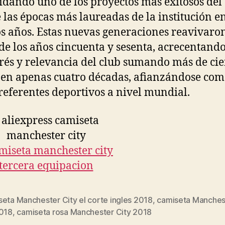
idando uno de los proyectos más exitosos del 
 las épocas más laureadas de la institución e
 años. Estas nuevas generaciones reavivaron
 de los años cincuenta y sesenta, acrecentando
és y relevancia del club sumando más de ci
s en apenas cuatro décadas, afianzándose co
 referentes deportivos a nivel mundial.
eta Manchester City el corte ingles 2018
,
camiseta Manchest
s
2018
,
camiseta rosa Manchester City 2018