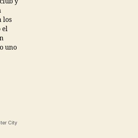
club y
n
 los
 el
en
mo uno
er City