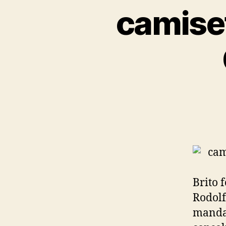
camise
Brito 
Rodolf
mandat