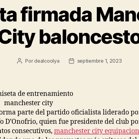
ta firmada Man
City baloncest
Por
dealcoolya
septiembre 1, 2023
Autor
Fecha
de
de
la
la
entrada
entrada
forma parte del partido oficialista liderado po
o D’Onofrio, quien fue presidente del club po
os consecutivos,
manchester city equipacio