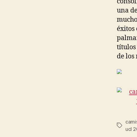
consol
una de
muchos
éxitos
palmar
título
de los
camis
Etiqueta
ucl 