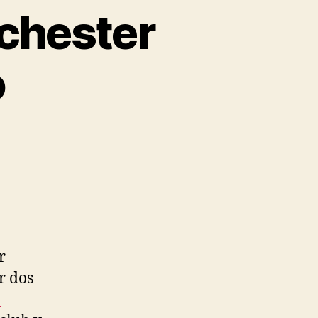
chester
o
r
r dos
n