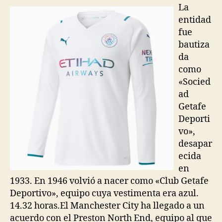
entrada
entrada
La
entidad
fue
bautiza
da
como
«Socied
ad
Getafe
Deporti
vo»,
desapar
ecida
en
1933. En 1946 volvió a nacer como «Club Getafe
Deportivo», equipo cuya vestimenta era azul.
14.32 horas.El Manchester City ha llegado a un
acuerdo con el Preston North End, equipo al que