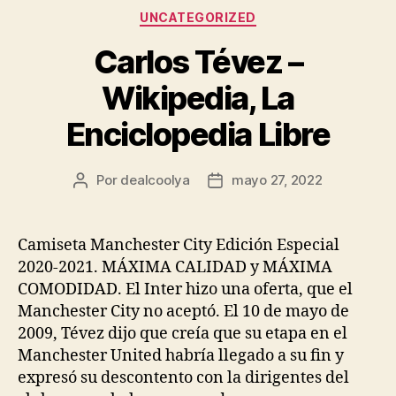
Categorías
UNCATEGORIZED
Carlos Tévez –
Wikipedia, La
Enciclopedia Libre
Por
dealcoolya
mayo 27, 2022
Autor
Fecha
de
de
la
la
entrada
entrada
Camiseta Manchester City Edición Especial
2020-2021. MÁXIMA CALIDAD y MÁXIMA
COMODIDAD. El Inter hizo una oferta, que el
Manchester City no aceptó. El 10 de mayo de
2009, Tévez dijo que creía que su etapa en el
Manchester United habría llegado a su fin y
expresó su descontento con la dirigentes del