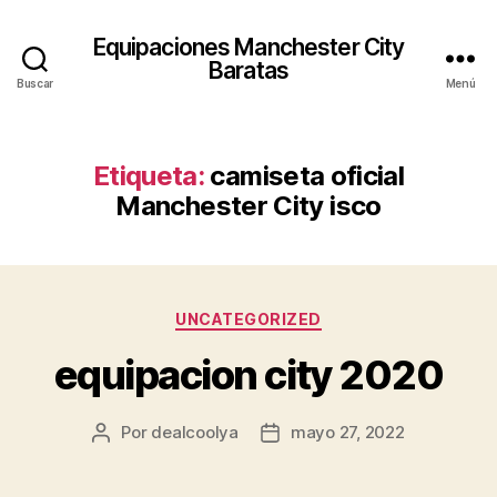
Equipaciones Manchester City
Baratas
Buscar
Menú
Etiqueta:
camiseta oficial
Manchester City isco
Categorías
UNCATEGORIZED
equipacion city 2020
Por
dealcoolya
mayo 27, 2022
Autor
Fecha
de
de
la
la