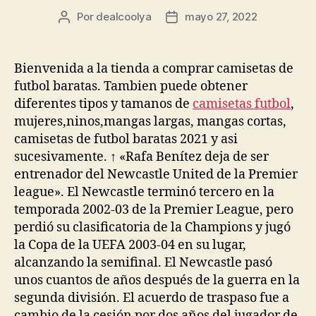
Por
dealcoolya
mayo 27, 2022
Autor
Fecha
de
de
la
la
entrada
entrada
Bienvenida a la tienda a comprar camisetas de
futbol baratas. Tambien puede obtener
diferentes tipos y tamanos de
camisetas futbol
,
mujeres,ninos,mangas largas, mangas cortas,
camisetas de futbol baratas 2021 y asi
sucesivamente. ↑ «Rafa Benítez deja de ser
entrenador del Newcastle United de la Premier
league». El Newcastle terminó tercero en la
temporada 2002-03 de la Premier League, pero
perdió su clasificatoria de la Champions y jugó
la Copa de la UEFA 2003-04 en su lugar,
alcanzando la semifinal. El Newcastle pasó
unos cuantos de años después de la guerra en la
segunda división. El acuerdo de traspaso fue a
cambio de la cesión por dos años del jugador de