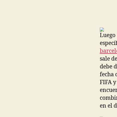
Luego 
especí
barcel
sale d
debe d
fecha 
FIFA y
encuen
combin
en el 