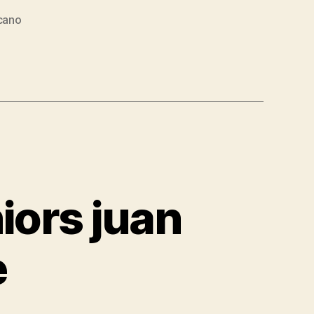
cano
iors juan
e