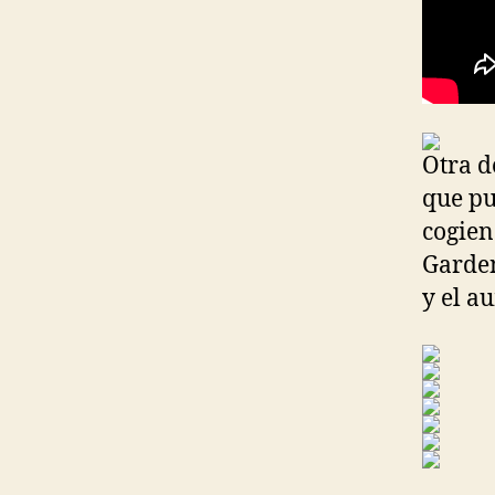
Otra d
que pu
cogien
Garden
y el a