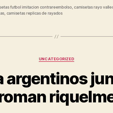
setas futbol imitacion contrareembolso
,
camisetas rayo valle
s
tas
,
camisetas replicas de rayados
Categorías
UNCATEGORIZED
 argentinos jun
roman riquelm