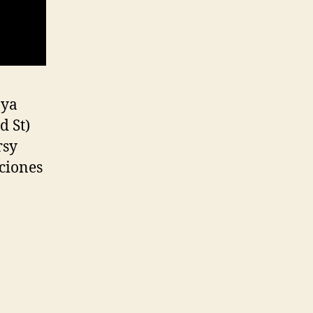
 ya
d St)
rsy
uciones