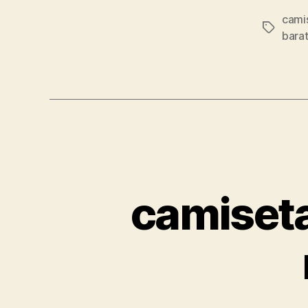
cami
Etiqueta
bara
camiseta