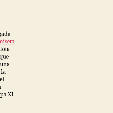
ugada
miseta
lota
 que
 una
 la
el
n
pa XI,