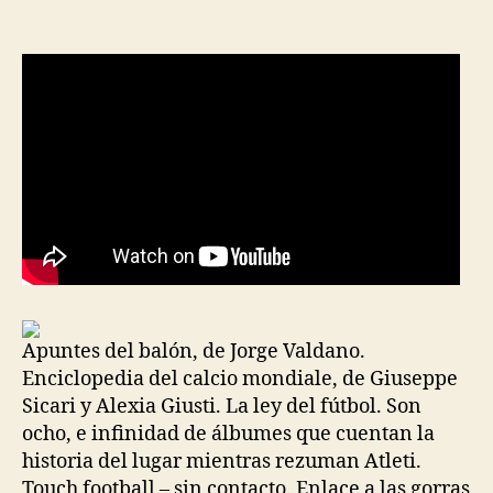
la
la
entrada
entrada
Apuntes del balón, de Jorge Valdano.
Enciclopedia del calcio mondiale, de Giuseppe
Sicari y Alexia Giusti. La ley del fútbol. Son
ocho, e infinidad de álbumes que cuentan la
historia del lugar mientras rezuman Atleti.
Touch football – sin contacto. Enlace a las gorras