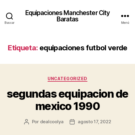
Equipaciones Manchester City
Baratas
Buscar
Menú
Etiqueta:
equipaciones futbol verde
Categorías
UNCATEGORIZED
segundas equipacion de
mexico 1990
Por
dealcoolya
agosto 17, 2022
Autor
Fecha
de
de