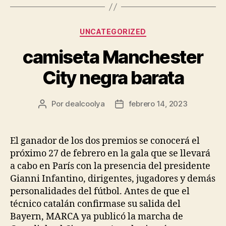
Categorías
UNCATEGORIZED
camiseta Manchester
City negra barata
Por
dealcoolya
febrero 14, 2023
Autor
Fecha
de
de
la
la
entrada
entrada
El ganador de los dos premios se conocerá el
próximo 27 de febrero en la gala que se llevará
a cabo en París con la presencia del presidente
Gianni Infantino, dirigentes, jugadores y demás
personalidades del fútbol. Antes de que el
técnico catalán confirmase su salida del
Bayern, MARCA ya publicó la marcha de