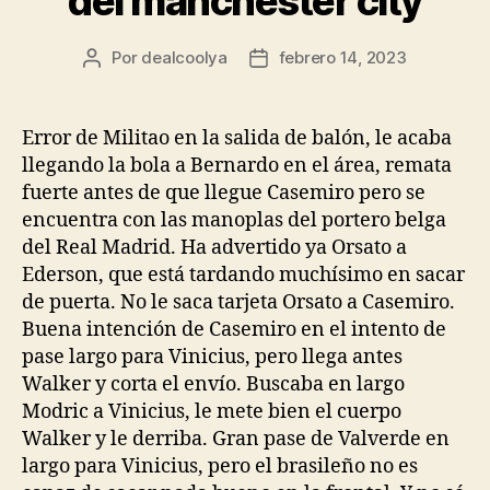
del manchester city
Por
dealcoolya
febrero 14, 2023
Autor
Fecha
de
de
la
la
entrada
entrada
Error de Militao en la salida de balón, le acaba
llegando la bola a Bernardo en el área, remata
fuerte antes de que llegue Casemiro pero se
encuentra con las manoplas del portero belga
del Real Madrid. Ha advertido ya Orsato a
Ederson, que está tardando muchísimo en sacar
de puerta. No le saca tarjeta Orsato a Casemiro.
Buena intención de Casemiro en el intento de
pase largo para Vinicius, pero llega antes
Walker y corta el envío. Buscaba en largo
Modric a Vinicius, le mete bien el cuerpo
Walker y le derriba. Gran pase de Valverde en
largo para Vinicius, pero el brasileño no es