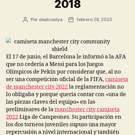
2018
Por
dealcoolya
febrero 28, 2023
Autor
Fecha
de
de
la
la
entrada
entrada
El 17 de junio, el Barcelona le informó a la AFA
que no cedería a Messi para los Juegos
Olímpicos de Pekín por considerar que, al no
ser una competición oficial de la FIFA,
camiseta
de manchester city 2022
la reglamentación no
lo obligaba y porque quería contar con «una de
las piezas claves del equipo» en las
preliminares de la
manchester city camiseta
2022
Liga de Campeones. Su participación en
los dos torneos juveniles supuso una mayor
repercusión a nivel internacional y también