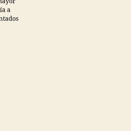
 mayor
ía a
entados