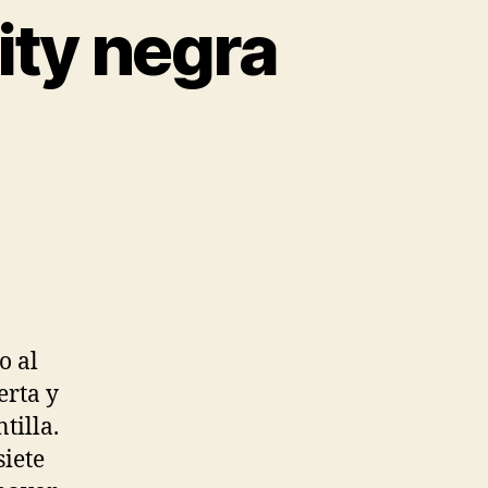
ty negra
o al
erta y
tilla.
siete