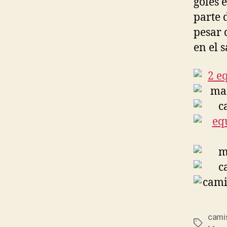
goles 
parte 
pesar 
en el 
cami
Etiqueta