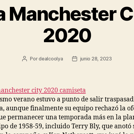
a Manchester Ci
2020
Por
dealcoolya
junio 28, 2023
Autor
Fecha
de
de
la
la
entrada
entrada
smo verano estuvo a punto de salir traspasad
a, aunque finalmente su equipo rechazó la of
ue permanecer una temporada más en la plan
ipo de 1958-59, incluido Terry Bly, que anotó 