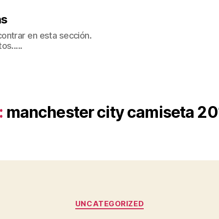
as
ontrar en esta sección.
s.....
:
manchester city camiseta 2
Categorías
UNCATEGORIZED