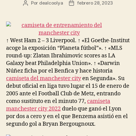
Por
dealcoolya
febrero 28, 2023
Autor
Fecha
de
de
la
la
entrada
entrada
↑ West Ham 2 – 3 Liverpool. ↑ «El Goethe-Institut
acoge la exposición “Planeta fútbol”». ↑ «MLS
round-up: Zlatan Ibrahimovic scores as LA
Galaxy beat Philadelphia Union». ↑ «Darwin
Núñez ficha por el Benfica y hace historia
camiseta del manchester city
en Segunda». Su
debut oficial en liga tuvo lugar el 15 de enero de
2005 ante el Football Club de Metz, entrando
como sustituto en el minuto 77,
camiseta
manchester city 2022
duelo que ganó el Lyon
por dos a cero y en el que Benzema asistió en el
segundo gol a Bryan Bergougnoux.