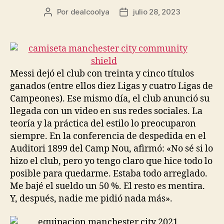
Por
dealcoolya
julio 28, 2023
Autor
Fecha
de
de
la
la
entrada
entrada
Messi dejó el club con treinta y cinco títulos
ganados (entre ellos diez Ligas y cuatro Ligas de
Campeones). Ese mismo día, el club anunció su
llegada con un video en sus redes sociales. La
teoría y la práctica del estilo lo preocuparon
siempre. En la conferencia de despedida en el
Auditori 1899 del Camp Nou, afirmó: «No sé si lo
hizo el club, pero yo tengo claro que hice todo lo
posible para quedarme. Estaba todo arreglado.
Me bajé el sueldo un 50 %. El resto es mentira.
Y, después, nadie me pidió nada más».