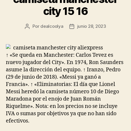
city 15 16
Por
dealcoolya
junio 28, 2023
Autor
Fecha
de
de
la
la
entrada
entrada
↑ «Se queda en Manchester: Carlos Tevez es
nuevo jugador del City». En 1974, Ron Saunders
asume la dirección del equipo. ↑ Iranzo, Pedro
(29 de junio de 2018). «Messi ya ganó a
Francia». ↑ «Eliminatorias: El día que Lionel
Messi heredó la camiseta número 10 de Diego
Maradona por el enojo de Juan Román
Riquelme». Nota: en los precios no se incluye
IVA o sumas por objetivos ya que no han sido
efectivos.