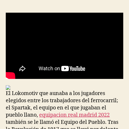
de
de
la
la
entrada
entrada
El Lokomotiv que aunaba a los jugadores
elegidos entre los trabajadores del ferrocarril;
el Spartak, el equipo en el que jugaban el
pueblo llano,
equipacion real madrid 2022
también se le llamó el Equipo del Pueblo. Tras