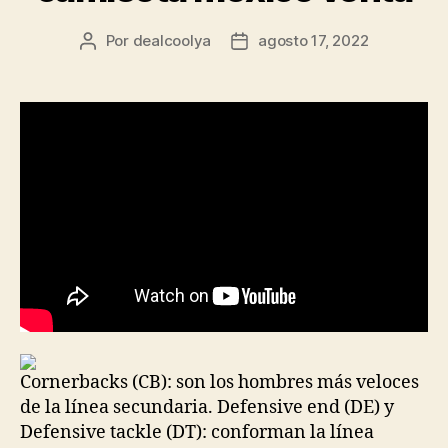
Por
dealcoolya
agosto 17, 2022
Autor
Fecha
de
de
la
la
entrada
entrada
Cornerbacks (CB): son los hombres más veloces
de la línea secundaria. Defensive end (DE) y
Defensive tackle (DT): conforman la línea