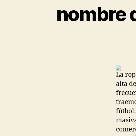
nombre d
La rop
alta d
frecue
traemo
fútbol
masiva
comerc