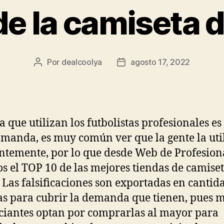
e la camiseta 
Por
dealcoolya
agosto 17, 2022
Autor
Fecha
de
de
la
la
entrada
entrada
a que utilizan los futbolistas profesionales es
emanda, es muy común ver que la gente la uti
ntemente, por lo que desde Web de Profesiona
s el TOP 10 de las mejores tiendas de camiset
. Las falsificaciones son exportadas en cantid
s para cubrir la demanda que tienen, pues 
iantes optan por comprarlas al mayor para