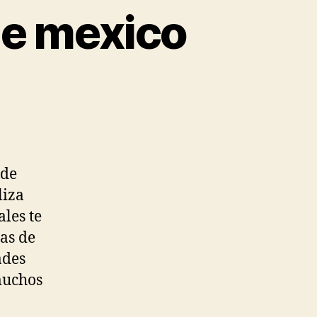
de mexico
 de
liza
les te
as de
ades
muchos