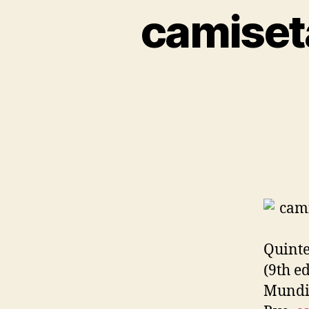
camiset
Quinte
(9th e
Mundia