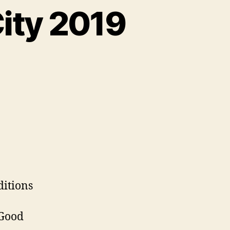
ity 2019
ditions
 Good