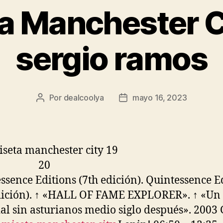
a Manchester C
sergio ramos
Por
dealcoolya
mayo 16, 2023
Autor
Fecha
de
de
la
la
entrada
entrada
ssence Editions (7th edición). Quintessence E
dición). ↑ «HALL OF FAME EXPLORER». ↑ «Un
l sin asturianos medio siglo después». 2003