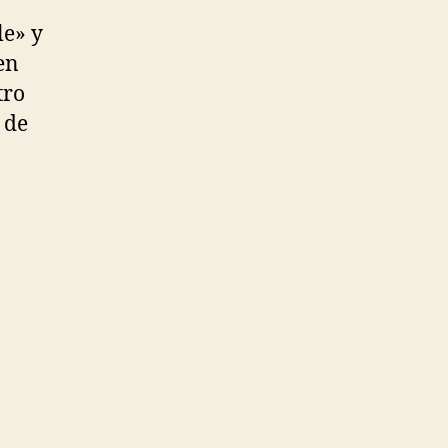
e» y
en
tro
 de