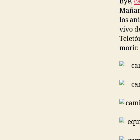
Bye,
c
Mañana
los an
vivo d
Teletó
morir.