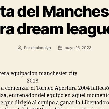
ta del Manchest
ra dream leagu
Por
dealcoolya
mayo 16, 2023
Autor
Fecha
de
de
la
la
entrada
entrada
 a comenzar el Torneo Apertura 2004 falleció
iza, entrenador del equipo en aquel momento
 que dirigió al equipo a ganar la Libertadore