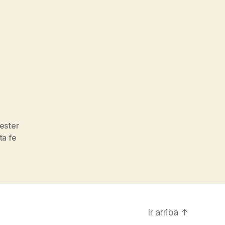
ester
ta fe
Ir arriba
↑