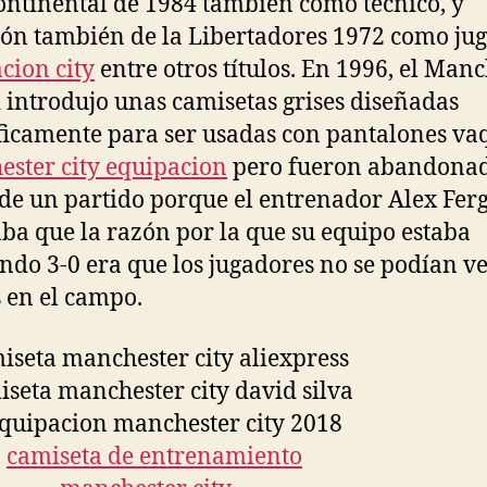
ontinental de 1984 también como técnico, y
n también de la Libertadores 1972 como jug
cion city
entre otros títulos. En 1996, el Man
 introdujo unas camisetas grises diseñadas
ficamente para ser usadas con pantalones va
ster city equipacion
pero fueron abandonad
de un partido porque el entrenador Alex Fer
ba que la razón por la que su equipo estaba
ndo 3-0 era que los jugadores no se podían v
s en el campo.