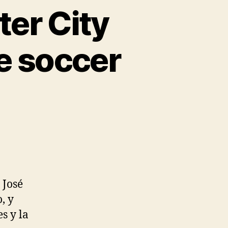
er City
e soccer
 José
, y
s y la