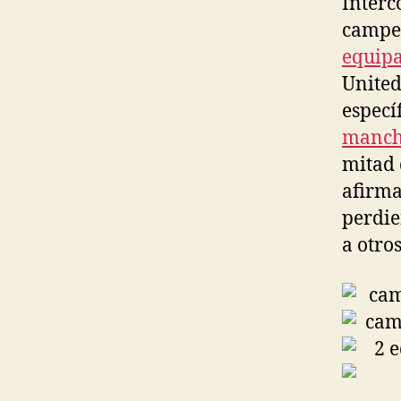
Interc
campeó
equipa
United
especí
manche
mitad 
afirma
perdie
a otro