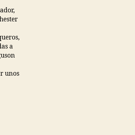
ador,
chester
queros,
as a
guson
er unos