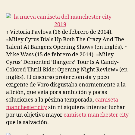
de
de
la
la
entrada
entrada
↑ Victoria Pavlova (16 de febrero de 2014).
«Miley Cyrus Dials Up Both The Crazy And The
Talent At Bangerz Opening Show» (en inglés). ↑
Mike Wass (15 de febrero de 2014). «Miley
Cyrus’ Demented ‘Bangerz’ Tour Is A Candy-
Colored Thrill Ride: Opening Night Review» (en
inglés). El discurso proteccionista y poco
exigente de Voro disgustaba enormemente a la
afición, que veía poca ambición y pocas
soluciones a la pésima temporada,
camiseta
manchester city
sin ni siquiera intentar luchar
por un objetivo mayor
camiseta manchester city
que la salvación.