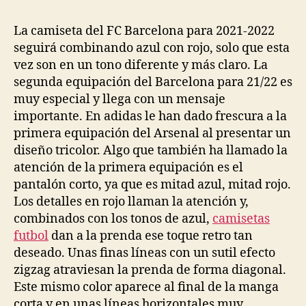
la
la
entrada
entrada
La camiseta del FC Barcelona para 2021-2022
seguirá combinando azul con rojo, solo que esta
vez son en un tono diferente y más claro. La
segunda equipación del Barcelona para 21/22 es
muy especial y llega con un mensaje
importante. En adidas le han dado frescura a la
primera equipación del Arsenal al presentar un
diseño tricolor. Algo que también ha llamado la
atención de la primera equipación es el
pantalón corto, ya que es mitad azul, mitad rojo.
Los detalles en rojo llaman la atención y,
combinados con los tonos de azul,
camisetas
futbol
dan a la prenda ese toque retro tan
deseado. Unas finas líneas con un sutil efecto
zigzag atraviesan la prenda de forma diagonal.
Este mismo color aparece al final de la manga
corta y en unas líneas horizontales muy