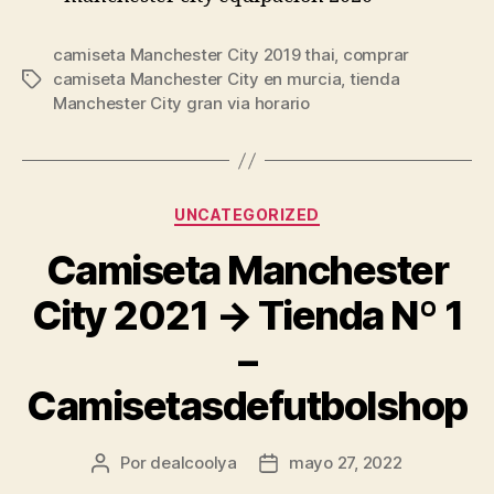
camiseta Manchester City 2019 thai
,
comprar
camiseta Manchester City en murcia
,
tienda
Etiquetas
Manchester City gran via horario
Categorías
UNCATEGORIZED
Camiseta Manchester
City 2021 → Tienda Nº 1
–
Camisetasdefutbolshop
Por
dealcoolya
mayo 27, 2022
Autor
Fecha
de
de