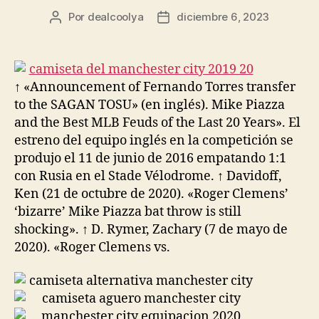
Por
dealcoolya
diciembre 6, 2023
Autor
Fecha
de
de
la
la
entrada
entrada
↑ «Announcement of Fernando Torres transfer
to the SAGAN TOSU» (en inglés). Mike Piazza
and the Best MLB Feuds of the Last 20 Years». El
estreno del equipo inglés en la competición se
produjo el 11 de junio de 2016 empatando 1:1
con Rusia en el Stade Vélodrome. ↑ Davidoff,
Ken (21 de octubre de 2020). «Roger Clemens’
‘bizarre’ Mike Piazza bat throw is still
shocking». ↑ D. Rymer, Zachary (7 de mayo de
2020). «Roger Clemens vs.