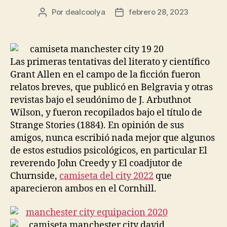
Por
dealcoolya
febrero 28, 2023
Autor
Fecha
de
de
la
la
entrada
entrada
Las primeras tentativas del literato y científico
Grant Allen en el campo de la ficción fueron
relatos breves, que publicó en Belgravia y otras
revistas bajo el seudónimo de J. Arbuthnot
Wilson, y fueron recopilados bajo el título de
Strange Stories (1884). En opinión de sus
amigos, nunca escribió nada mejor que algunos
de estos estudios psicológicos, en particular El
reverendo John Creedy y El coadjutor de
Churnside,
camiseta del city 2022
que
aparecieron ambos en el Cornhill.